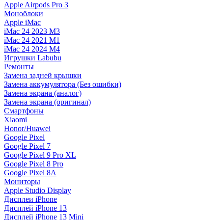
Apple Airpods Pro 3
Моноблоки
Apple iMac
iMac 24 2023 M3
iMac 24 2021 M1
iMac 24 2024 M4
Игрушки Labubu
Ремонты
Замена задней крышки
Замена аккумулятора (Без ошибки)
Замена экрана (аналог)
Замена экрана (оригинал)
Смартфоны
Xiaomi
Honor/Huawei
Google Pixel
Google Pixel 7
Google Pixel 9 Pro XL
Google Pixel 8 Pro
Google Pixel 8A
Мониторы
Apple Studio Display
Дисплеи iPhone
Дисплей iPhone 13
Дисплей iPhone 13 Mini