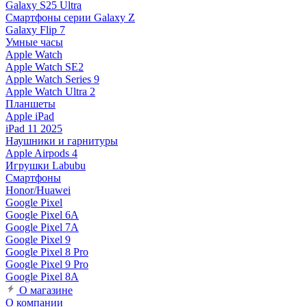
Galaxy S25 Ultra
Смартфоны серии Galaxy Z
Galaxy Flip 7
Умные часы
Apple Watch
Apple Watch SE2
Apple Watch Series 9
Apple Watch Ultra 2
Планшеты
Apple iPad
iPad 11 2025
Наушники и гарнитуры
Apple Airpods 4
Игрушки Labubu
Смартфоны
Honor/Huawei
Google Pixel
Google Pixel 6A
Google Pixel 7А
Google Pixel 9
Google Pixel 8 Pro
Google Pixel 9 Pro
Google Pixel 8A
О магазине
О компании