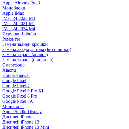
Apple Airpods Pro 3
Моноблоки
Apple iMac
iMac 24 2023 M3
iMac 24 2021 M1
iMac 24 2024 M4
Игрушки Labubu
Ремонты
Замена задней крышки
Замена аккумулятора (Без ошибки)
Замена экрана (аналог)
Замена экрана (оригинал)
Смартфоны
Xiaomi
Honor/Huawei
Google Pixel
Google Pixel 7
Google Pixel 9 Pro XL
Google Pixel 8 Pro
Google Pixel 8A
Мониторы
Apple Studio Display
Дисплеи iPhone
Дисплей iPhone 13
Дисплей iPhone 13 Mini