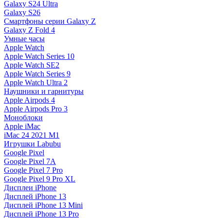
Galaxy S24 Ultra
Galaxy S26
Смартфоны серии Galaxy Z
Galaxy Z Fold 4
Умные часы
Apple Watch
Apple Watch Series 10
Apple Watch SE2
Apple Watch Series 9
Apple Watch Ultra 2
Наушники и гарнитуры
Apple Airpods 4
Apple Airpods Pro 3
Моноблоки
Apple iMac
iMac 24 2021 M1
Игрушки Labubu
Google Pixel
Google Pixel 7А
Google Pixel 7 Pro
Google Pixel 9 Pro XL
Дисплеи iPhone
Дисплей iPhone 13
Дисплей iPhone 13 Mini
Дисплей iPhone 13 Pro