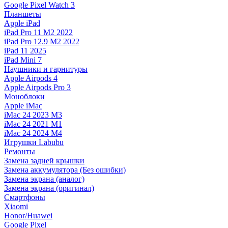
Google Pixel Watch 3
Планшеты
Apple iPad
iPad Pro 11 M2 2022
iPad Pro 12.9 M2 2022
iPad 11 2025
iPad Mini 7
Наушники и гарнитуры
Apple Airpods 4
Apple Airpods Pro 3
Моноблоки
Apple iMac
iMac 24 2023 M3
iMac 24 2021 M1
iMac 24 2024 M4
Игрушки Labubu
Ремонты
Замена задней крышки
Замена аккумулятора (Без ошибки)
Замена экрана (аналог)
Замена экрана (оригинал)
Смартфоны
Xiaomi
Honor/Huawei
Google Pixel