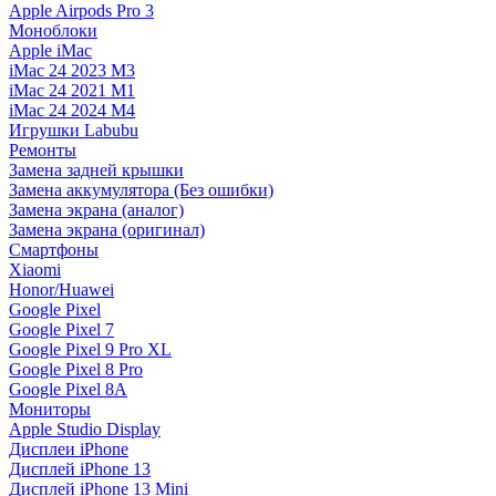
Apple Airpods Pro 3
Моноблоки
Apple iMac
iMac 24 2023 M3
iMac 24 2021 M1
iMac 24 2024 M4
Игрушки Labubu
Ремонты
Замена задней крышки
Замена аккумулятора (Без ошибки)
Замена экрана (аналог)
Замена экрана (оригинал)
Смартфоны
Xiaomi
Honor/Huawei
Google Pixel
Google Pixel 7
Google Pixel 9 Pro XL
Google Pixel 8 Pro
Google Pixel 8A
Мониторы
Apple Studio Display
Дисплеи iPhone
Дисплей iPhone 13
Дисплей iPhone 13 Mini