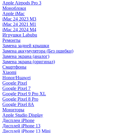
Apple Airpods Pro 3
Моноблоки
Apple iMac
iMac 24 2023 M3
iMac 24 2021 M1
iMac 24 2024 M4
Игрушки Labubu
Ремонты
Замена задней крышки
Замена аккумулятора (Без ошибки)
Замена экрана (аналог)
Замена экрана (оригинал)
Смартфоны
Xiaomi
Honor/Huawei
Google Pixel
Google Pixel 7
Google Pixel 9 Pro XL
Google Pixel 8 Pro
Google Pixel 8A
Мониторы
Apple Studio Display
Дисплеи iPhone
Дисплей iPhone 13
Дисплей iPhone 13 Mini