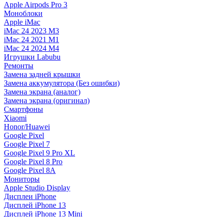
Apple Airpods Pro 3
Моноблоки
Apple iMac
iMac 24 2023 M3
iMac 24 2021 M1
iMac 24 2024 M4
Игрушки Labubu
Ремонты
Замена задней крышки
Замена аккумулятора (Без ошибки)
Замена экрана (аналог)
Замена экрана (оригинал)
Смартфоны
Xiaomi
Honor/Huawei
Google Pixel
Google Pixel 7
Google Pixel 9 Pro XL
Google Pixel 8 Pro
Google Pixel 8A
Мониторы
Apple Studio Display
Дисплеи iPhone
Дисплей iPhone 13
Дисплей iPhone 13 Mini