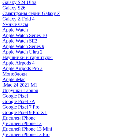
Galaxy S24 Ultra
Galaxy S26
Смартфоны серии Galaxy Z
Galaxy Z Fold 4
Умные часы
Apple Watch
Apple Watch Series 10
Apple Watch SE2
Apple Watch Series 9
Apple Watch Ultra 2
Наушники и гарнитуры
Apple Airpods 4
Apple Airpods Pro 3
Моноблоки
Apple iMac
iMac 24 2021 M1
Игрушки Labubu
Google Pixel
Google Pixel 7А
Google Pixel 7 Pro
Google Pixel 9 Pro XL
Дисплеи iPhone
Дисплей iPhone 13
Дисплей iPhone 13 Mini
Дисплей iPhone 13 Pro