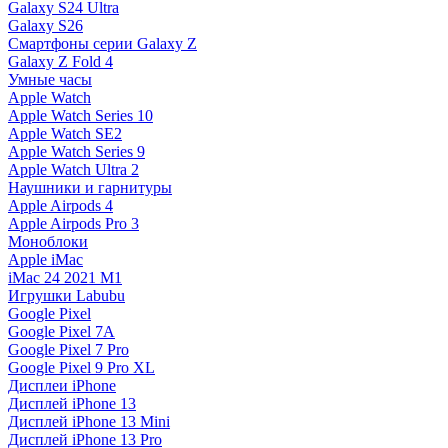
Galaxy S24 Ultra
Galaxy S26
Смартфоны серии Galaxy Z
Galaxy Z Fold 4
Умные часы
Apple Watch
Apple Watch Series 10
Apple Watch SE2
Apple Watch Series 9
Apple Watch Ultra 2
Наушники и гарнитуры
Apple Airpods 4
Apple Airpods Pro 3
Моноблоки
Apple iMac
iMac 24 2021 M1
Игрушки Labubu
Google Pixel
Google Pixel 7А
Google Pixel 7 Pro
Google Pixel 9 Pro XL
Дисплеи iPhone
Дисплей iPhone 13
Дисплей iPhone 13 Mini
Дисплей iPhone 13 Pro