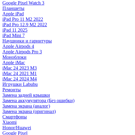
Google Pixel Watch 3
Планшеты
Apple iPad
iPad Pro 11 M2 2022
iPad Pro 12.9 M2 2022
iPad 11 2025
iPad Mini 7
Наушники и гарнитуры
Apple Airpods 4
Apple Airpods Pro 3
Моноблоки
Apple iMac
iMac 24 2023 M3
iMac 24 2021 M1
iMac 24 2024 M4
Игрушки Labubu
Ремонты
Замена задней крышки
Замена аккумулятора (Без ошибки)
Замена экрана (аналог)
Замена экрана (оригинал)
Смартфоны
Xiaomi
Honor/Huawei
Google Pixel