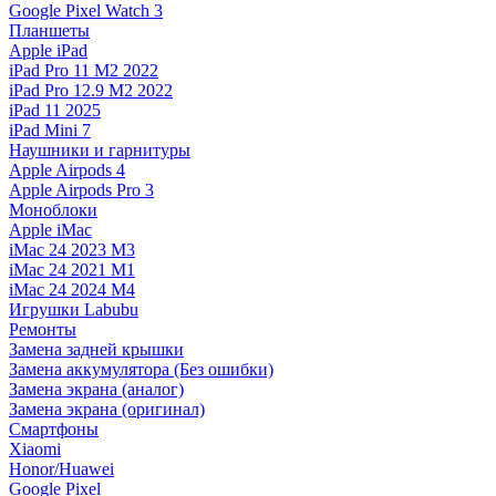
Google Pixel Watch 3
Планшеты
Apple iPad
iPad Pro 11 M2 2022
iPad Pro 12.9 M2 2022
iPad 11 2025
iPad Mini 7
Наушники и гарнитуры
Apple Airpods 4
Apple Airpods Pro 3
Моноблоки
Apple iMac
iMac 24 2023 M3
iMac 24 2021 M1
iMac 24 2024 M4
Игрушки Labubu
Ремонты
Замена задней крышки
Замена аккумулятора (Без ошибки)
Замена экрана (аналог)
Замена экрана (оригинал)
Смартфоны
Xiaomi
Honor/Huawei
Google Pixel